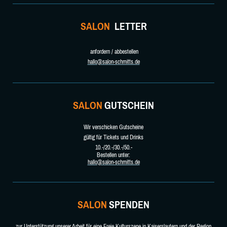
SALON
LETTER
anfordern / abbestellen
hallo@salon-schmitts.de
SALON
GUTSCHEIN
Wir verschicken Gutscheine
gültig für Tickets und Drinks
10.-/20.-/30.-/50.-
Bestellen unter:
hallo@salon-schmitts.de
SALON
SPENDEN
zur Unterstützung unserer Arbeit für eine Freie Kulturszene in Kaiserslautern und der Region